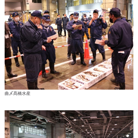
曲〆髙橋水産