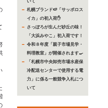
いて
の
札幌ブランド🍉「サッポロス
イカ」の初入荷✋
て
さっぽろが生んだ砂丘の味！
「大浜みやこ」初入荷です！
努
令和８年度「親子市場見学・
供
料理教室」が開催されます🍳
「札幌市中央卸売市場水産保
い
冷配送センターで使用する電
力」に係る一般競争入札につ
た
いて
階
の