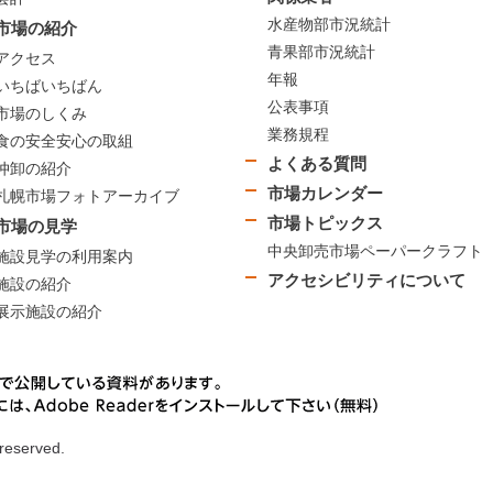
水産物部市況統計
市場の紹介
青果部市況統計
アクセス
年報
いちばいちばん
公表事項
市場のしくみ
業務規程
食の安全安心の取組
よくある質問
仲卸の紹介
市場カレンダー
札幌市場フォトアーカイブ
市場トピックス
市場の見学
中央卸売市場ペーパークラフト
施設見学の利用案内
アクセシビリティについて
施設の紹介
展示施設の紹介
 reserved.