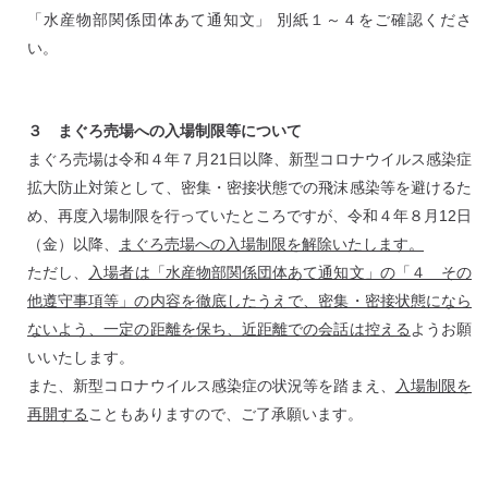
「水産物部関係団体あて通知文」 別紙１～４をご確認くださ
い。
３ まぐろ売場への入場制限等について
まぐろ売場は令和４年７月21日以降、新型コロナウイルス感染症
拡大防止対策として、密集・密接状態での飛沫感染等を避けるた
め、再度入場制限を行っていたところですが、令和４年８月12日
（金）以降、
まぐろ売場への入場制限を解除いたします。
ただし、
入場者は「水産物部関係団体あて通知文」の「４ その
他遵守事項等」の内容を徹底したうえで、密集・密接状態になら
ないよう、一定の距離を保ち、近距離での会話は控える
ようお願
いいたします。
また、新型コロナウイルス感染症の状況等を踏まえ、
入場制限を
再開する
こともありますので、ご了承願います。