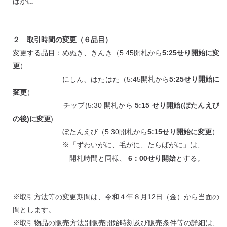
ばがに
２ 取引時間の変更（６品目）
変更する品目：めぬき、きんき（5:45開札から
5:25せり開始に変
更
）
にしん、はたはた（5:45開札から
5:25せり開始に
変更
）
チップ(5:30 開札から
5:15 せり開始(ぼたんえび
の後)に変更
)
ぼたんえび（5:30開札から
5:15せり開始に変更
）
※「ずわいがに、毛がに、たらばがに」は、
開札時間と同様、
6：00せり開始
とする。
※取引方法等の変更期間は、
令和４年８月12日（金）から当面の
間
とします。
※取引物品の販売方法別販売開始時刻及び販売条件等の詳細は、