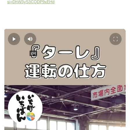
si=DhW3yS3CQDP9xEHd