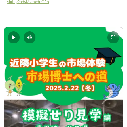
si=Iny2sdvMxmxdpCFo