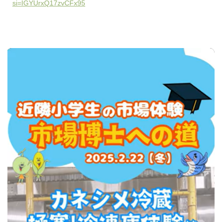
si=IGYUrxQ17zvCFx95