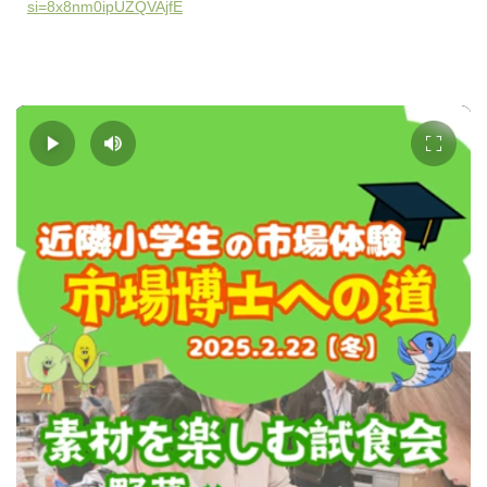
si=8x8nm0ipUZQVAjfE