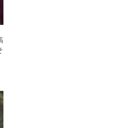
高
そ
、