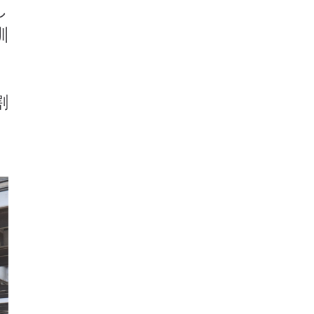
し
訓
割