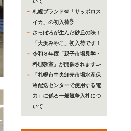
いて
札幌ブランド🍉「サッポロス
イカ」の初入荷✋
さっぽろが生んだ砂丘の味！
「大浜みやこ」初入荷です！
令和８年度「親子市場見学・
料理教室」が開催されます🍳
「札幌市中央卸売市場水産保
冷配送センターで使用する電
力」に係る一般競争入札につ
いて