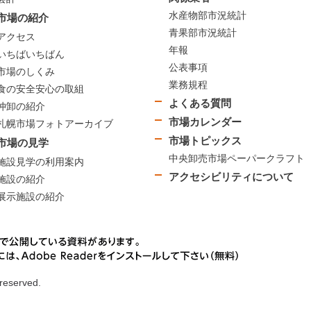
水産物部市況統計
市場の紹介
青果部市況統計
アクセス
年報
いちばいちばん
公表事項
市場のしくみ
業務規程
食の安全安心の取組
よくある質問
仲卸の紹介
市場カレンダー
札幌市場フォトアーカイブ
市場トピックス
市場の見学
中央卸売市場ペーパークラフト
施設見学の利用案内
アクセシビリティについて
施設の紹介
展示施設の紹介
 reserved.