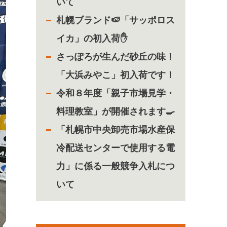
いて
札幌ブランド🍉「サッポロス
イカ」の初入荷✋
さっぽろが生んだ砂丘の味！
「大浜みやこ」初入荷です！
令和８年度「親子市場見学・
料理教室」が開催されます🍳
「札幌市中央卸売市場水産保
冷配送センターで使用する電
力」に係る一般競争入札につ
いて