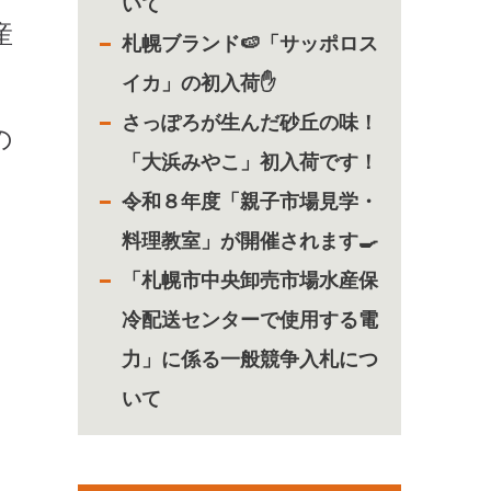
いて
産
札幌ブランド🍉「サッポロス
イカ」の初入荷✋
さっぽろが生んだ砂丘の味！
の
「大浜みやこ」初入荷です！
令和８年度「親子市場見学・
料理教室」が開催されます🍳
「札幌市中央卸売市場水産保
冷配送センターで使用する電
力」に係る一般競争入札につ
いて