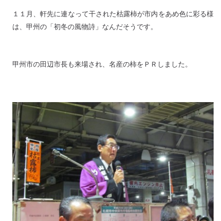
１１月、軒先に連なって干された枯露柿が市内をあめ色に彩る様
は、甲州の「初冬の風物詩」なんだそうです。
甲州市の田辺市長も来場され、名産の柿をＰＲしました。