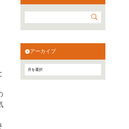
アーカイブ
と
の
気
き