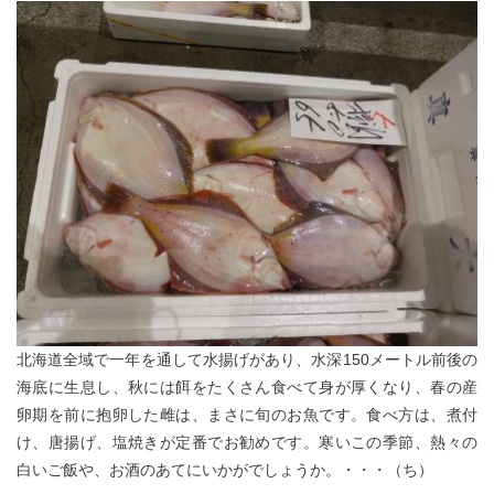
北海道全域で一年を通して水揚げがあり、水深150メートル前後の
海底に生息し、秋には餌をたくさん食べて身が厚くなり、春の産
卵期を前に抱卵した雌は、まさに旬のお魚です。食べ方は、煮付
け、唐揚げ、塩焼きが定番でお勧めです。寒いこの季節、熱々の
白いご飯や、お酒のあてにいかがでしょうか。・・・（ち）