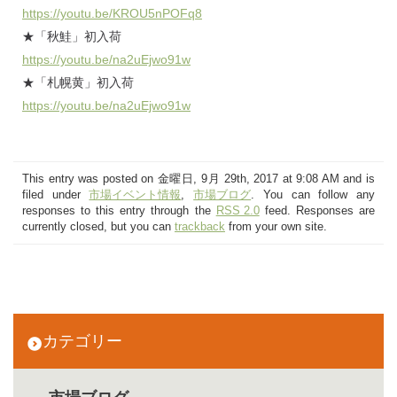
https://youtu.be/KROU5nPOFq8
★「秋鮭」初入荷
https://youtu.be/na2uEjwo91w
★「札幌黄」初入荷
https://youtu.be/na2uEjwo91w
This entry was posted on 金曜日, 9月 29th, 2017 at 9:08 AM and is
filed under
市場イベント情報
,
市場ブログ
. You can follow any
responses to this entry through the
RSS 2.0
feed. Responses are
currently closed, but you can
trackback
from your own site.
カテゴリー