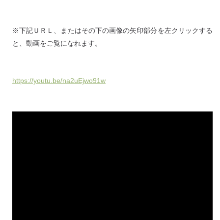
※下記ＵＲＬ、またはその下の画像の矢印部分を左クリックする
と、動画をご覧になれます。
https://youtu.be/na2uEjwo91w