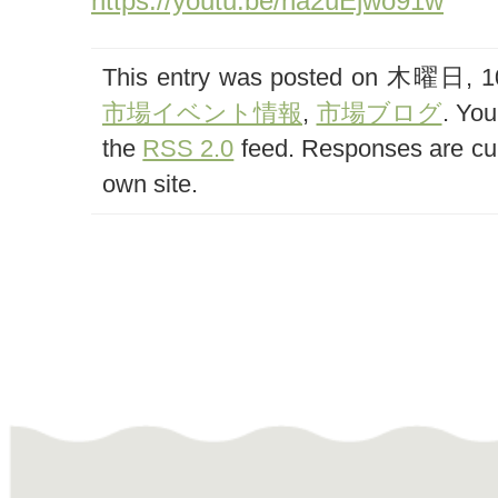
https://youtu.be/na2uEjwo91w
This entry was posted on 木曜日, 10月
市場イベント情報
,
市場ブログ
. You
the
RSS 2.0
feed. Responses are cur
own site.