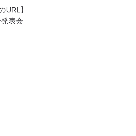
のURL】
ー発表会
荷