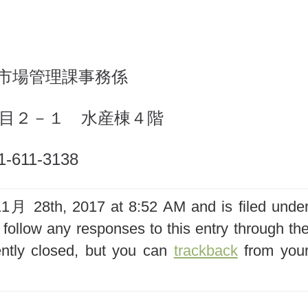
市場管理課事務係
丁目２－１ 水産棟４階
611-3138
月 28th, 2017 at 8:52 AM and is filed unde
 follow any responses to this entry through th
ntly closed, but you can
trackback
from you