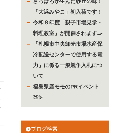
さっぽろが生んだ砂丘の味！
「大浜みやこ」初入荷です！
令和８年度「親子市場見学・
料理教室」が開催されます🍳
「札幌市中央卸売市場水産保
冷配送センターで使用する電
力」に係る一般競争入札につ
いて
福島県産モモのPRイベント
r
🍑✨
e
r
ブログ検索