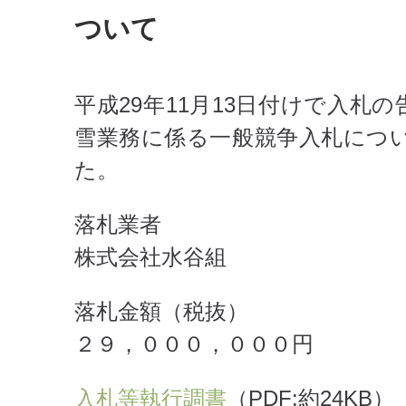
ついて
平成29年11月13日付けで入
雪業務に係る一般競争入札につ
た。
落札業者
株式会社水谷組
落札金額（税抜）
２９，０００，０００円
入札等執行調書
（PDF:約24KB）