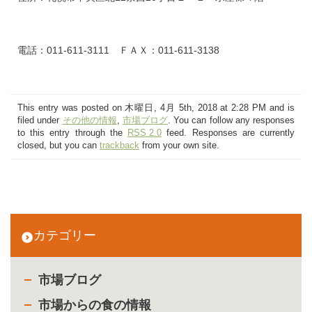
電話：011-611-3111 ＦＡＸ：011-611-3138
This entry was posted on 木曜日, 4月 5th, 2018 at 2:28 PM and is
filed under
その他の情報
,
市場ブログ
. You can follow any responses
to this entry through the
RSS 2.0
feed. Responses are currently
closed, but you can
trackback
from your own site.
カテゴリー
市場ブログ
市場からの食の情報