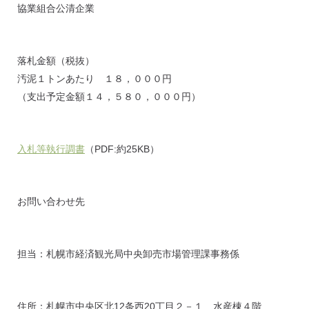
協業組合公清企業
落札金額（税抜）
汚泥１トンあたり １８，０００円
（支出予定金額１４，５８０，０００円）
入札等執行調書
（PDF:約25KB）
お問い合わせ先
担当：札幌市経済観光局中央卸売市場管理課事務係
住所：札幌市中央区北12条西20丁目２－１ 水産棟４階