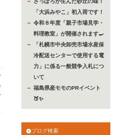
さっぽろが生んだ砂丘の味！
）
「大浜みやこ」初入荷です！
令和８年度「親子市場見学・
料理教室」が開催されます🍳
「札幌市中央卸売市場水産保
冷配送センターで使用する電
力」に係る一般競争入札につ
r
いて
e
福島県産モモのPRイベント
r
🍑✨
ブログ検索