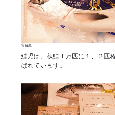
常呂産
鮭児は、秋鮭１万匹に１、２匹
ばれています。