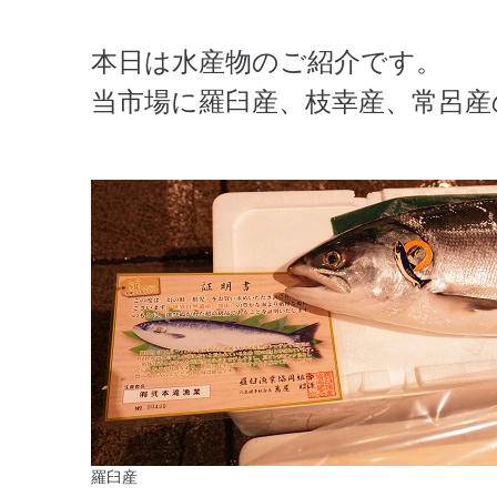
本日は水産物のご紹介です。
当市場に羅臼産、枝幸産、常呂産
羅臼産