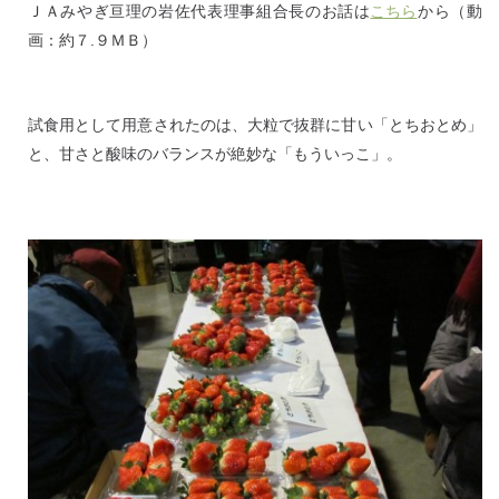
ＪＡみやぎ亘理の岩佐代表理事組合長のお話は
こちら
から（動
画：約７.９ＭＢ）
試食用として用意されたのは、大粒で抜群に甘い「とちおとめ」
と、甘さと酸味のバランスが絶妙な「もういっこ」。