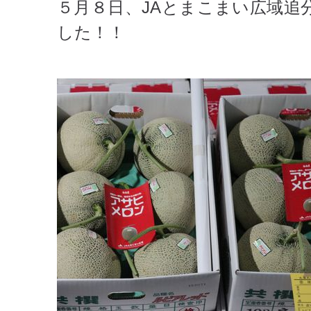
５月８日、JAとまこまい広域追
した！！