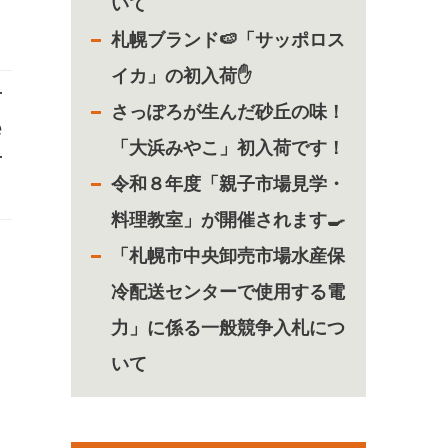
いて
札幌ブランド🍉「サッポロス
イカ」の初入荷✋
r
さっぽろが生んだ砂丘の味！
e
「大浜みやこ」初入荷です！
r
令和８年度「親子市場見学・
料理教室」が開催されます🍳
「札幌市中央卸売市場水産保
冷配送センターで使用する電
力」に係る一般競争入札につ
いて