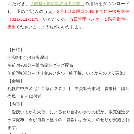
いただき、
「取材・撮影等許可申請書」
の用紙をダウンロード
し、予めご記入のうえ、
2月1日金曜日16時までにFAXを送信
（011-611-3179）
いただくか、
当日管理センター１階守衛室へ
提出
くださいますようお願いいたします。
【日時】
令和2年2月4日火曜日
午前7時00分～販売促進グッズ配布
午前7時30分～せり台あいさつ（終了後、いよかんのせり実施）
【会場】
札幌市中央区北１２条西２０丁目 中央卸売市場 青果棟１階卸
売場 Ｂ－10付近
【内容】
「愛媛いよかん大使」によるせり台あいさつのほか、販売促進グ
ッズ配布、今が旬真っ盛りの「愛媛いよかん」のせりが実施され
ます。