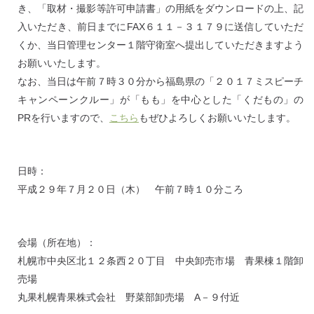
き、「取材・撮影等許可申請書」の用紙をダウンロードの上、記
入いただき、前日までにFAX６１１－３１７９に送信していただ
くか、当日管理センター１階守衛室へ提出していただきますよう
お願いいたします。
なお、当日は午前７時３０分から福島県の「２０１７ミスピーチ
キャンペーンクルー」が「もも」を中心とした「くだもの」の
PRを行いますので、
こちら
もぜひよろしくお願いいたします。
日時：
平成２９年７月２０日（木） 午前７時１０分ころ
会場（所在地）：
札幌市中央区北１２条西２０丁目 中央卸売市場 青果棟１階卸
売場
丸果札幌青果株式会社 野菜部卸売場 A－９付近