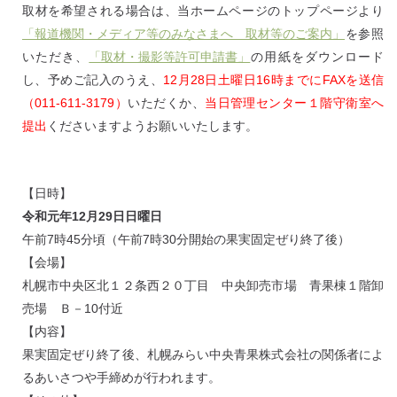
取材を希望される場合は、当ホームページのトップページより
「報道機関・メディア等のみなさまへ 取材等のご案内」
を参照
いただき、
「取材・撮影等許可申請書」
の用紙をダウンロード
し、予めご記入のうえ、
12月28日土曜日16時までにFAXを送信
（011-611-3179）
いただくか、
当日管理センター１階守衛室へ
提出
くださいますようお願いいたします。
【日時】
令和元年12月29日日曜日
午前7時45分頃（午前7時30分開始の果実固定ぜり終了後）
【会場】
札幌市中央区北１２条西２０丁目 中央卸売市場 青果棟１階卸
売場 Ｂ－10付近
【内容】
果実固定ぜり終了後、札幌みらい中央青果株式会社の関係者によ
るあいさつや手締めが行われます。