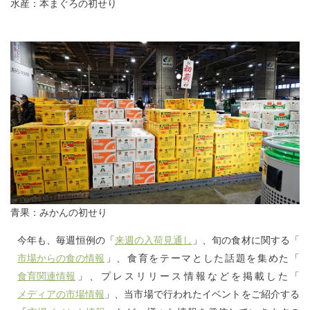
水産：本まぐろの初せり
青果：みかんの初せり
今年も、毎週恒例の「
来週の入荷見通し
」、旬の食材に関する「
市場からの食の情報
」、食育をテーマとした話題を集めた「
食育関連情報
」、プレスリリース情報などを掲載した「
メディアの市場情報
」、当市場で行われたイベントをご紹介する