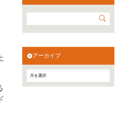
アーカイブ
土
る
ギ