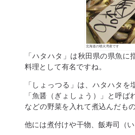
北海道の噴火湾産です
「ハタハタ」は秋田県の県魚に
料理として有名ですね。
「しょっつる」は、ハタハタを
「魚醤（ぎょしょう）」と呼ば
などの野菜を入れて煮込んだも
他には煮付けや干物、飯寿司（