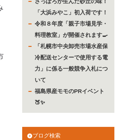
さっぽろが生んだ砂丘の味！
み
「大浜みやこ」初入荷です！
令和８年度「親子市場見学・
料理教室」が開催されます🍳
「札幌市中央卸売市場水産保
市
冷配送センターで使用する電
力」に係る一般競争入札につ
いて
福島県産モモのPRイベント
🍑✨
ブログ検索