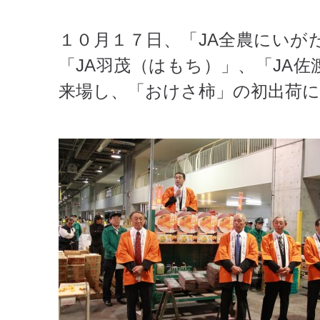
１０月１７日、「JA全農にいが
「JA羽茂（はもち）」、「JA
来場し、「おけさ柿」の初出荷