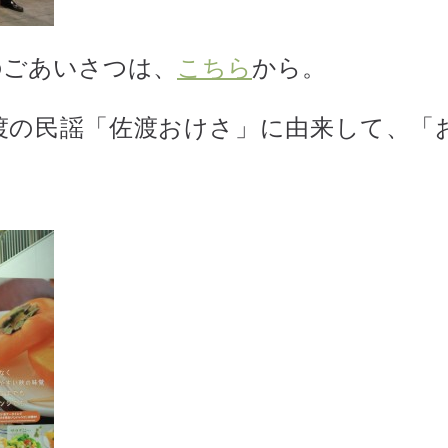
のごあいさつは、
こちら
から。
渡の民謡「佐渡おけさ」に由来して、「