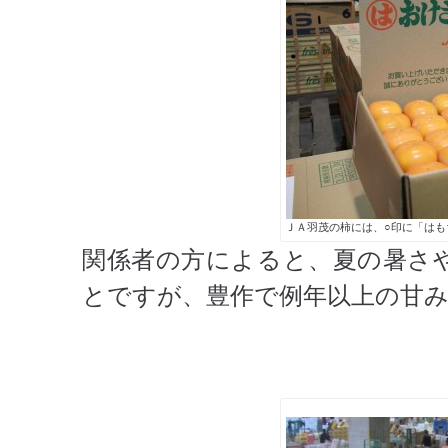
ＪＡ羽茂の柿には、○印に「は
関係者の方によると、夏の暑さ
とですが、豊作で例年以上の甘