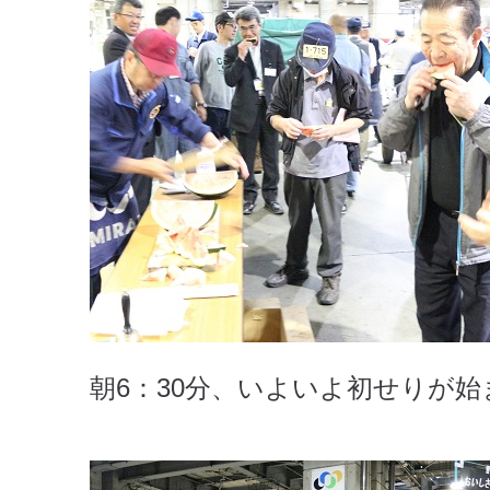
朝6：30分、いよいよ初せりが