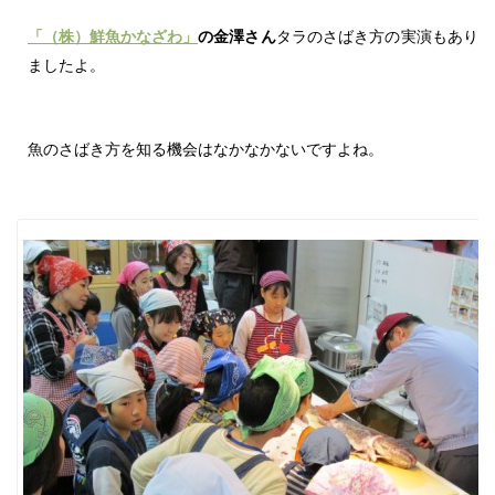
「
（
株）鮮魚
かなざわ
」
の金
澤
さん
タラのさばき方の実演もあり
ましたよ。
魚のさばき方を知る機会はなかなかないですよね。