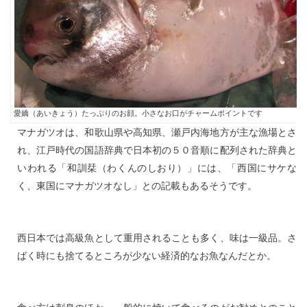
愛嬌（あいきょう）たっぷりのお顔。小さなお口がチャームポイントです
マナガツオは、和歌山県や高知県、瀬戸内海地方が主な漁場とさ
れ、江戸時代の国語辞典で日本初の５０音順に配列された辞典と
いわれる「和訓栞（わくんのしおり）」には、「西国にサケな
く、東国にマナガツオなし」との記載もあるそうです。
西日本では高級魚として重用されることも多く、味は一級品。さ
ばく時にも捨てるところが少ない経済的なお魚なんだとか。